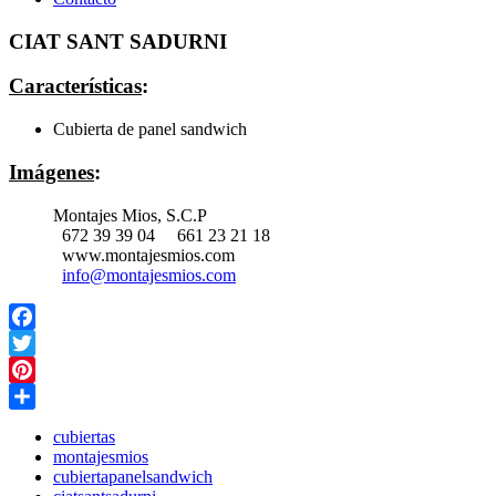
CIAT SANT SADURNI
Características
:
Cubierta de panel sandwich
Imágenes
:
Montajes Mios, S.C.P
672 39 39 04
661 23 21 18
www.montajesmios.com
info@montajesmios.com
Facebook
Twitter
Pinterest
Share
cubiertas
montajesmios
cubiertapanelsandwich