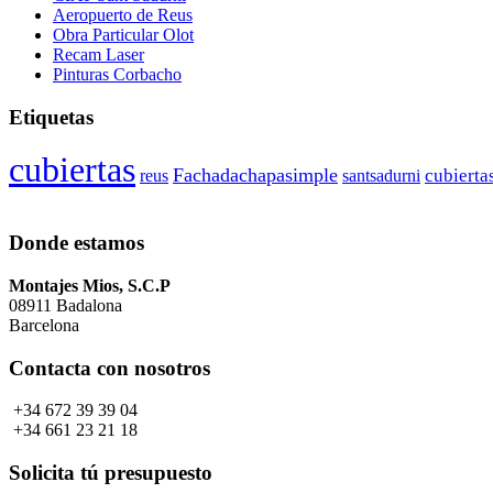
Aeropuerto de Reus
Obra Particular Olot
Recam Laser
Pinturas Corbacho
Etiquetas
cubiertas
Fachadachapasimple
cubierta
reus
santsadurni
Donde estamos
Montajes Mios, S.C.P
08911 Badalona
Barcelona
Contacta con nosotros
+34 672 39 39 04
+34 661 23 21 18
Solicita tú presupuesto