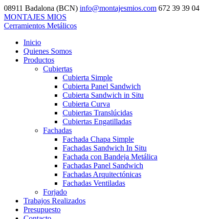
08911 Badalona (BCN)
info@montajesmios.com
672 39 39 04
MONTAJES MIOS
Cerramientos Metálicos
Inicio
Quienes Somos
Productos
Cubiertas
Cubierta Simple
Cubierta Panel Sandwich
Cubierta Sandwich in Situ
Cubierta Curva
Cubiertas Translúcidas
Cubiertas Engatilladas
Fachadas
Fachada Chapa Simple
Fachadas Sandwich In Situ
Fachada con Bandeja Metálica
Fachadas Panel Sandwich
Fachadas Arquitectónicas
Fachadas Ventiladas
Forjado
Trabajos Realizados
Presupuesto
Contacto