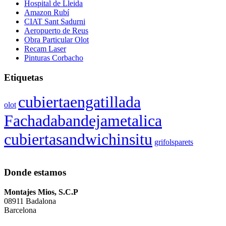
Hospital de Lleida
Amazon Rubí
CIAT Sant Sadurni
Aeropuerto de Reus
Obra Particular Olot
Recam Laser
Pinturas Corbacho
Etiquetas
cubiertaengatillada
olot
Fachadabandejametalica
cubiertasandwichinsitu
grifolsparets
Donde estamos
Montajes Mios, S.C.P
08911 Badalona
Barcelona