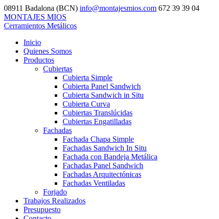
08911 Badalona (BCN)
info@montajesmios.com
672 39 39 04
MONTAJES MIOS
Cerramientos Metálicos
Inicio
Quienes Somos
Productos
Cubiertas
Cubierta Simple
Cubierta Panel Sandwich
Cubierta Sandwich in Situ
Cubierta Curva
Cubiertas Translúcidas
Cubiertas Engatilladas
Fachadas
Fachada Chapa Simple
Fachadas Sandwich In Situ
Fachada con Bandeja Metálica
Fachadas Panel Sandwich
Fachadas Arquitectónicas
Fachadas Ventiladas
Forjado
Trabajos Realizados
Presupuesto
Contacto