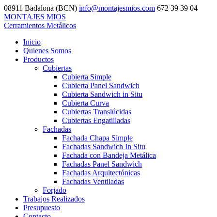
08911 Badalona (BCN)
info@montajesmios.com
672 39 39 04
MONTAJES MIOS
Cerramientos Metálicos
Inicio
Quienes Somos
Productos
Cubiertas
Cubierta Simple
Cubierta Panel Sandwich
Cubierta Sandwich in Situ
Cubierta Curva
Cubiertas Translúcidas
Cubiertas Engatilladas
Fachadas
Fachada Chapa Simple
Fachadas Sandwich In Situ
Fachada con Bandeja Metálica
Fachadas Panel Sandwich
Fachadas Arquitectónicas
Fachadas Ventiladas
Forjado
Trabajos Realizados
Presupuesto
Contacto